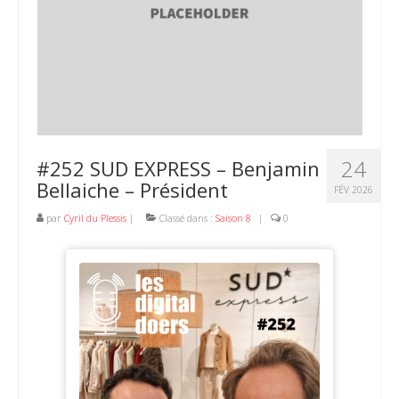
24
#252 SUD EXPRESS – Benjamin
Bellaiche – Président
FÉV 2026
par
Cyril du Plessis
|
Classé dans :
Saison 8
|
0