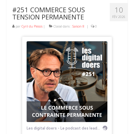
10
#251 COMMERCE SOUS
TENSION PERMANENTE
FÉV 2026
par
Cyril du Plessis
|
Classé dans :
Saison 8
|
0