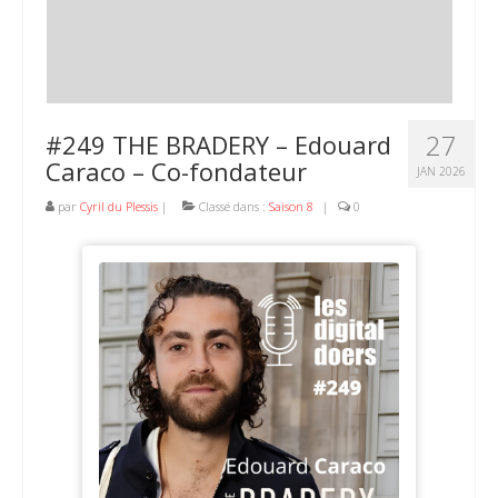
27
#249 THE BRADERY – Edouard
Caraco – Co-fondateur
JAN 2026
par
Cyril du Plessis
|
Classé dans :
Saison 8
|
0