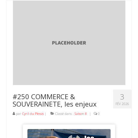
3
#250 COMMERCE &
SOUVERAINETE, les enjeux
FÉV 2026
par
Cyril du Plessis
|
Classé dans :
Saison 8
|
0