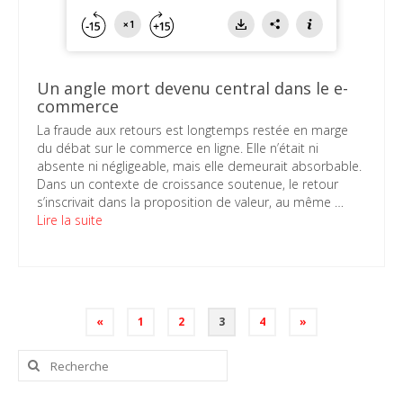
Un angle mort devenu central dans le e-
commerce
La fraude aux retours est longtemps restée en marge
du débat sur le commerce en ligne. Elle n’était ni
absente ni négligeable, mais elle demeurait absorbable.
Dans un contexte de croissance soutenue, le retour
s’inscrivait dans la proposition de valeur, au même …
Lire la suite
Pagination
«
1
2
3
4
»
des
publications
Rechercher
: