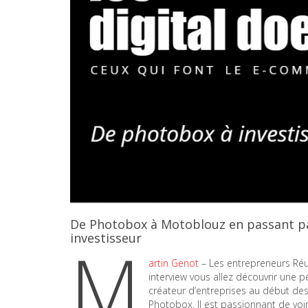
De Photobox à Motoblouz en passant pa
investisseur
M
artin Genot
– Les entrepreneurs Réuni
interview vous allez découvrir une 
créateur d’entreprises au début des
Photobox. Il est passionnant de v