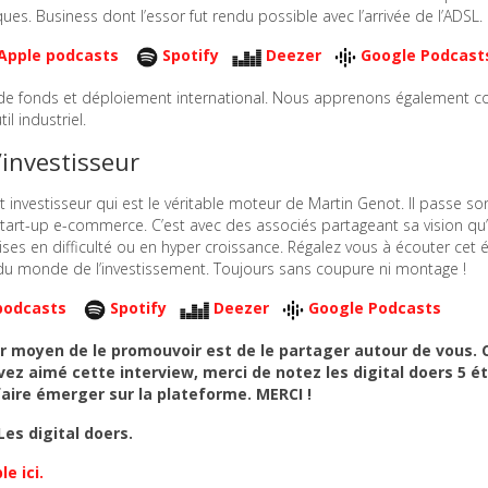
es. Business dont l’essor fut rendu possible avec l’arrivée de l’ADSL.
Apple podcasts
Spotify
Deezer
Google Podcast
ée de fonds et déploiement international. Nous apprenons également
l industriel.
’investisseur
t investisseur qui est le véritable moteur de Martin Genot. Il passe s
start-up e-commerce. C’est avec des associés partageant sa vision qu’i
ses en difficulté ou en hyper croissance. Régalez vous à écouter cet
t du monde de l’investissement. Toujours sans coupure ni montage !
podcasts
Spotify
Deezer
Google Podcasts
eur moyen de le promouvoir est de le partager autour de vous. 
avez aimé cette interview, merci de notez les digital doers 5 ét
faire émerger sur la plateforme. MERCI !
es digital doers.
e ici.