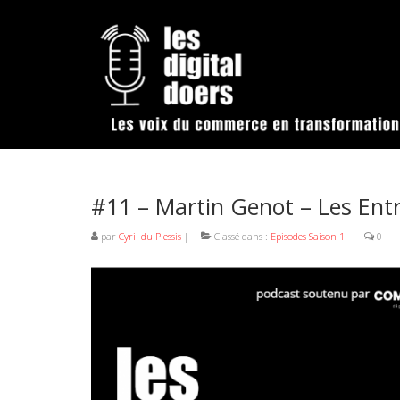
#11 – Martin Genot – Les Ent
par
Cyril du Plessis
|
Classé dans :
Episodes Saison 1
|
0