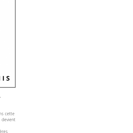
-
ns cette
 devient
ères