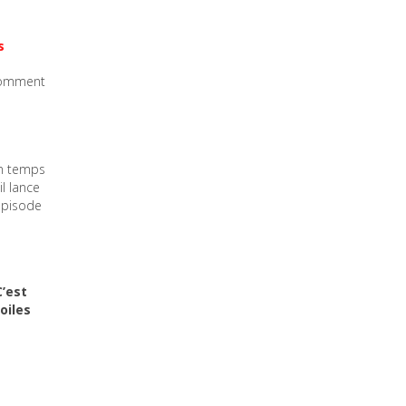
s
 comment
on temps
l lance
 épisode
C’est
oiles