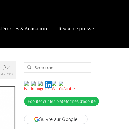
férences & Animation
Revue de presse
Rechercher
24
:
SEP 2019
Écouter sur les plateformes d’écoute
Suivre sur Google