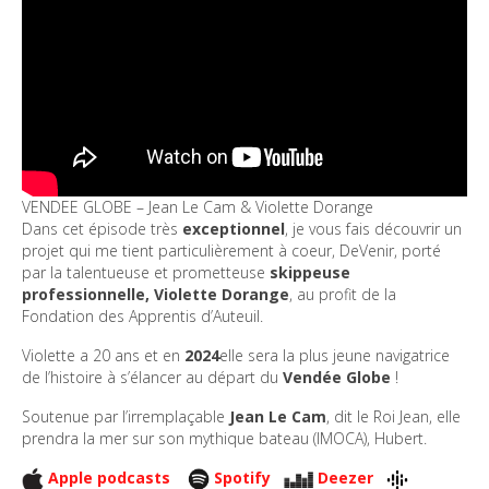
VENDEE GLOBE – Jean Le Cam & Violette Dorange
Dans cet épisode très
exceptionnel
, je vous fais découvrir un
projet qui me tient particulièrement à coeur, DeVenir, porté
par la talentueuse et prometteuse
skippeuse
professionnelle, Violette Dorange
, au profit de la
Fondation des Apprentis d’Auteuil.
Violette a 20 ans et en
2024
elle sera la plus jeune navigatrice
de l’histoire à s’élancer au départ du
Vendée Globe
!
Soutenue par l’irremplaçable
Jean Le Cam
, dit le Roi Jean, elle
prendra la mer sur son mythique bateau (IMOCA), Hubert.
Apple podcasts
Spotify
Deezer