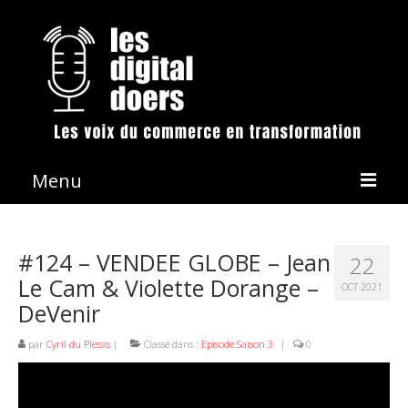
Menu
La démarche
#124 – VENDEE GLOBE – Jean
22
Les émissions
Le Cam & Violette Dorange –
OCT 2021
DeVenir
Conférences & Animation
Revue de presse
par
Cyril du Plessis
|
Classé dans :
Episode Saison 3
|
0