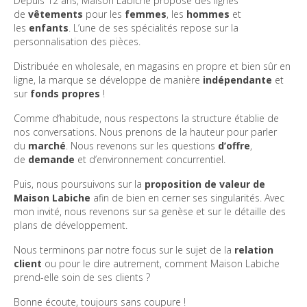
Depuis 12 ans, Maison Labiche propose des lignes
de
vêtements
pour les
femmes
, les
hommes
et
les
enfants
. L’une de ses spécialités repose sur la
personnalisation des pièces.
Distribuée en wholesale, en magasins en propre et bien sûr en
ligne, la marque se développe de manière
indépendante
et
sur
fonds propres
!
Comme d’habitude, nous respectons la structure établie de
nos conversations. Nous prenons de la hauteur pour parler
du
marché
. Nous revenons sur les questions
d’offre
,
de
demande
et d’environnement concurrentiel.
Puis, nous poursuivons sur la
proposition de valeur de
Maison Labiche
afin de bien en cerner ses singularités. Avec
mon invité, nous revenons sur sa genèse et sur le détaille des
plans de développement.
Nous terminons par notre focus sur le sujet de la
relation
client
ou pour le dire autrement, comment Maison Labiche
prend-elle soin de ses clients ?
Bonne écoute, toujours sans coupure !