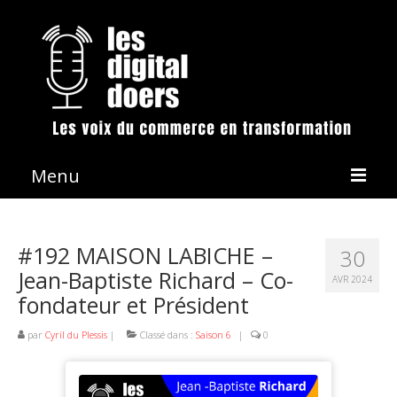
Menu
La démarche
#192 MAISON LABICHE –
30
Les émissions
Jean-Baptiste Richard – Co-
AVR 2024
fondateur et Président
Conférences & Animation
Revue de presse
par
Cyril du Plessis
|
Classé dans :
Saison 6
|
0