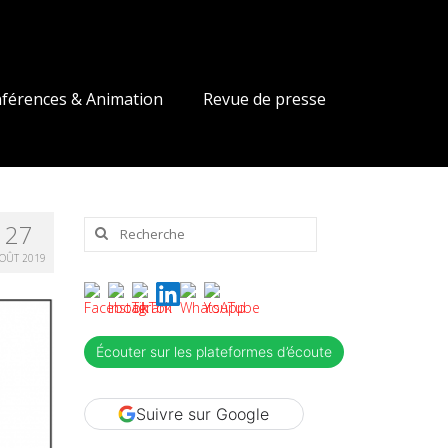
férences & Animation
Revue de presse
Rechercher
27
:
OÛT 2019
Écouter sur les plateformes d’écoute
Suivre sur Google