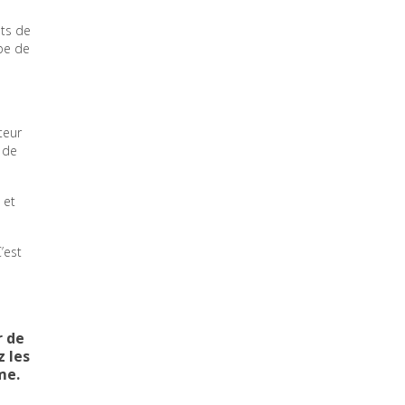
ets de
ope de
teur
 de
 et
’est
r de
z les
me.