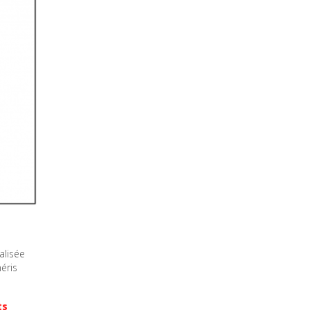
alisée
éris
ts