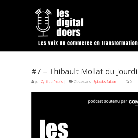
#7 – Thibault Mollat du Jourd
par
Cyril du Plessis
|
Classé dans :
Episodes Saison 1
|
0