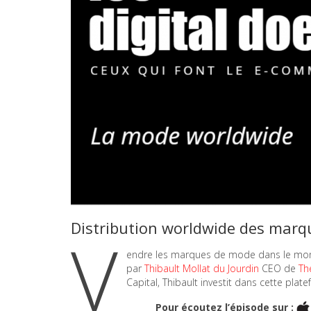
Distribution worldwide des mar
V
endre les marques de mode dans le monde 
par
Thibault Mollat du Jourdin
CEO de
Th
Capital, Thibault investit dans cette plat
Pour écoutez l’épisode sur :