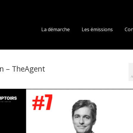
La démarche
Les émissions
Con
in – TheAgent
A