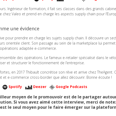
urs. Ingénieur de formation, il fait ses classes dans des grands cabin
rive chez Valeo et prend en charge les aspects supply chain pour l’Eur
omme une évidence
ive pour prendre en charge les sujets supply chain. Il découvre un sec
urs orientée client. Son passage au sein de la marketplace lui permet
es opérations adaptée e-commerce.
l’ensemble des opérations. Le fameux e-retailer spécialisé dans le vélo
niser et structurer le fonctionnement de l’entreprise.
s fortes, en 2017 Thibault concrétise son rêve et arrive chez TheAgent. C
nt et e-commerce cross-border que allez découvrir. Bonne écoute !
Spotify
Deezer
Google Podcasts
meilleur moyen de le promouvoir est de le partager autou
ibution. Si vous avez aimé cette interview, merci de note
c’est le seul moyen pour le faire émerger sur la platefor