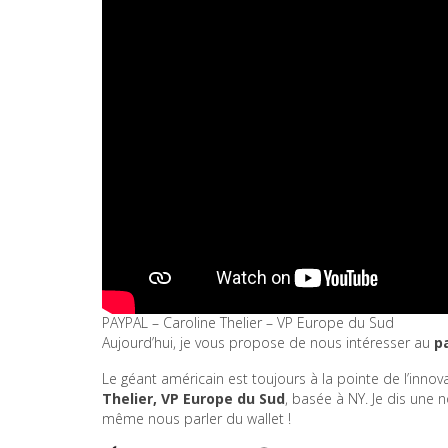
PAYPAL – Caroline Thelier – VP Europe du Sud
Aujourd’hui, je vous propose de nous intéresser au
p
Le géant américain est toujours à la pointe de l’innovat
Thelier, VP Europe du Sud
, basée à NY. Je dis une n
même nous parler du wallet !