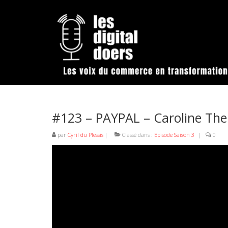
#123 – PAYPAL – Caroline The
par
Cyril du Plessis
|
Classé dans :
Episode Saison 3
|
0