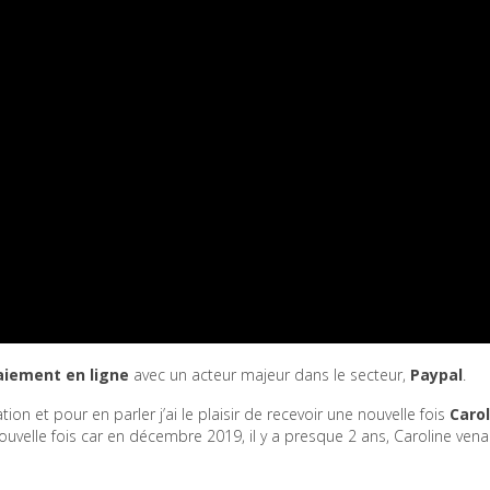
aiement en ligne
avec un acteur majeur dans le secteur,
Paypal
.
ion et pour en parler j’ai le plaisir de recevoir une nouvelle fois
Carol
ouvelle fois car en décembre 2019, il y a presque 2 ans, Caroline venait