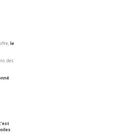
ffre,
le
ons des
onné
.
C’est
oiles