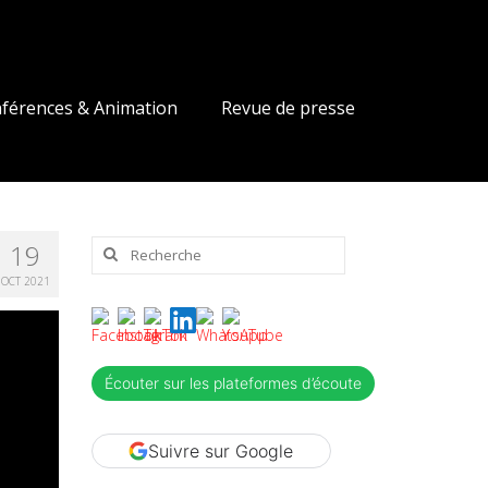
férences & Animation
Revue de presse
Rechercher
19
:
OCT 2021
Écouter sur les plateformes d’écoute
Suivre sur Google