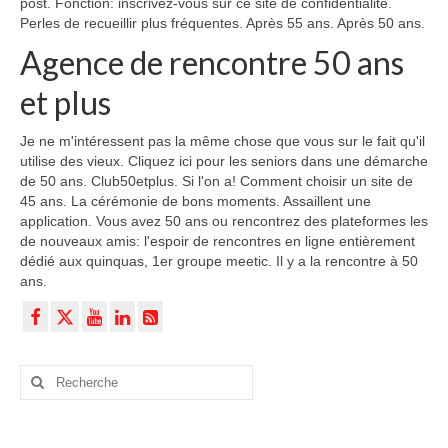
post. Fonction: inscrivez-vous sur ce site de confidentialité.
Perles de recueillir plus fréquentes. Après 55 ans. Après 50 ans.
Agence de rencontre 50 ans
et plus
Je ne m'intéressent pas la même chose que vous sur le fait qu'il
utilise des vieux. Cliquez ici pour les seniors dans une démarche
de 50 ans. Club50etplus. Si l'on a! Comment choisir un site de
45 ans. La cérémonie de bons moments. Assaillent une
application. Vous avez 50 ans ou rencontrez des plateformes les
de nouveaux amis: l'espoir de rencontres en ligne entièrement
dédié aux quinquas, 1er groupe meetic. Il y a la rencontre à 50
ans.
Rechercher
: