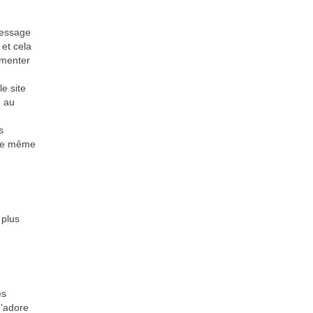
message
 et cela
gmenter
e site
e au
s
u le même
 plus
es
J'adore