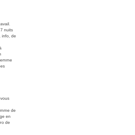
avail.
7 nuits
 info, de
à
n
i femme
nes
 vous
femme de
age en
ro de