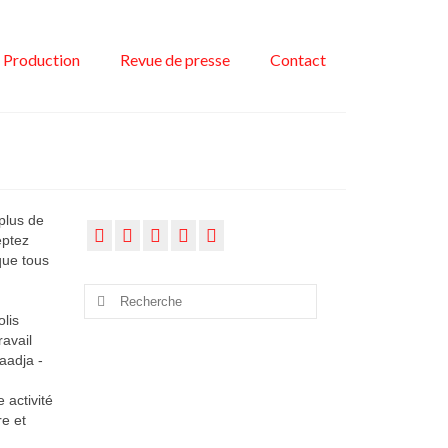
Production
Revue de presse
Contact
plus de
eptez
que tous
Rechercher
:
lis
ravail
aadja -
 activité
e et