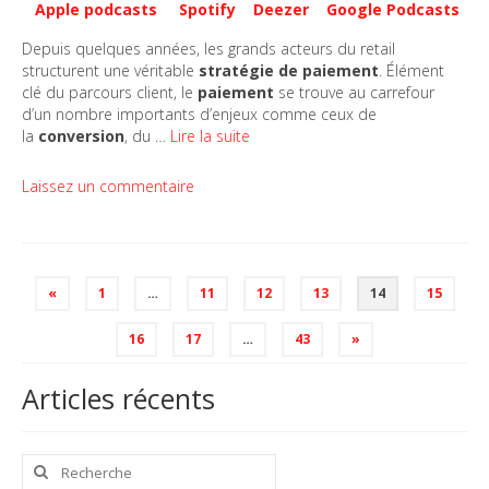
Apple podcasts
Spotify
Deezer
Google Podcasts
Depuis quelques années, les grands acteurs du retail
structurent une véritable
stratégie de paiement
. Élément
clé du parcours client, le
paiement
se trouve au carrefour
d’un nombre importants d’enjeux comme ceux de
la
conversion
, du …
Lire la suite
Laissez un commentaire
Pagination
«
1
…
11
12
13
14
15
des
publications
16
17
…
43
»
Articles récents
Rechercher
: