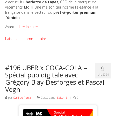
d’accueillir
Charlotte de Fayet
, CEO de la marque de
vêtements
Molli
. Une maison qui incarne l’élégance à la
française dans le secteur du
prêt-à-porter premium
féminin
.
Avant …
Lire la suite
Laissez un commentaire
#196 UBER x COCA-COLA –
9
Spécial pub digitale avec
JUIL 2024
Grégory Blay-Desforges et Pascal
Vegh
par
Cyril du Plessis
|
Classé dans :
Saison 6
|
0