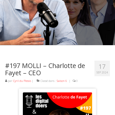
#197 MOLLI – Charlotte de
17
Fayet – CEO
SEP 2024
par
Cyril du Plessis
|
Classé dans :
Saison 6
|
0