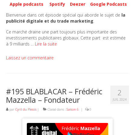
Apple podcasts
Spotify
Deezer
Google Podcasts
Bienvenue dans cet épisode spécial qui aborde le sujet de
la
publicité digitale et du trade marketing
.
Ce marché draine une part toujours plus importante des
investissements publicitaires globaux. Cette part est estimée
à 9 milliards …
Lire la suite
Laissez un commentaire
#195 BLABLACAR – Frédéric
2
Mazzella – Fondateur
JUIL 2024
par
Cyril du Plessis
|
Classé dans :
Saison 6
|
0