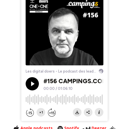
Apple podcasts
Spotify
Deezer