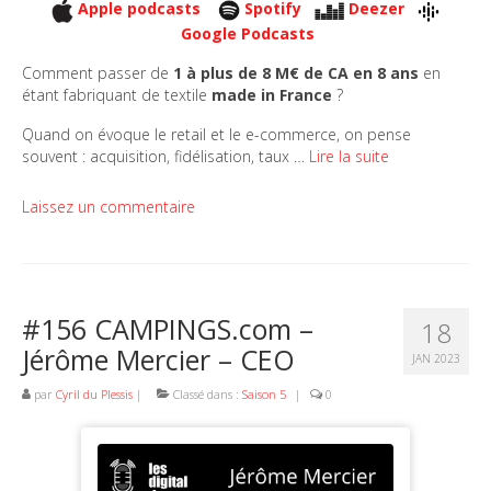
Apple podcasts
Spotify
Deezer
Google Podcasts
Comment passer de
1 à plus de 8 M€ de CA en 8 ans
en
étant fabriquant de textile
made in France
?
Quand on évoque le retail et le e-commerce, on pense
souvent : acquisition, fidélisation, taux …
Lire la suite
Laissez un commentaire
#156 CAMPINGS.com –
18
Jérôme Mercier – CEO
JAN 2023
par
Cyril du Plessis
|
Classé dans :
Saison 5
|
0