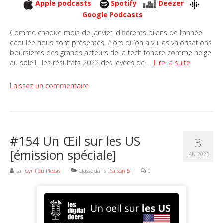
Apple podcasts
Spotify
Deezer
Google Podcasts
Comme chaque mois de janvier, différents bilans de l’année
écoulée nous sont présentés. Alors qu’on a vu les valorisations
boursières des grands acteurs de la tech fondre comme neige
au soleil, les résultats 2022 des levées de …
Lire la suite
Laissez un commentaire
#154 Un Œil sur les US
3
[émission spéciale]
JAN 2023
par
Cyril du Plessis
|
Classé dans :
Saison 5
|
0