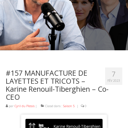
#157 MANUFACTURE DE
7
LAYETTES ET TRICOTS –
FÉV 2023
Karine Renouil-Tiberghien – Co-
CEO
par
Cyril du Plessis
|
Classé dans :
Saison 5
|
0