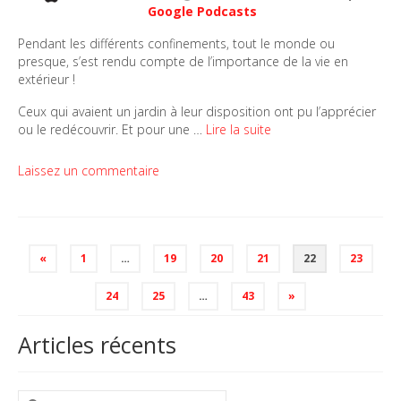
Google Podcasts
Pendant les différents confinements, tout le monde ou
presque, s’est rendu compte de l’importance de la vie en
extérieur !
Ceux qui avaient un jardin à leur disposition ont pu l’apprécier
ou le redécouvrir. Et pour une …
Lire la suite
Laissez un commentaire
Pagination
«
1
…
19
20
21
22
23
des
publications
24
25
…
43
»
Articles récents
Rechercher