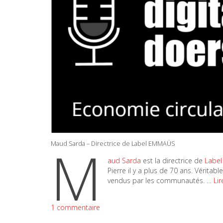
M
Maud Sarda – Directrice de Label EMMAÜS
aud Sarda
est la directrice de
Labe
Pierre il y a plus de 70 ans. Vérita
vendus par les communautés. …
Lir
1 commentaire