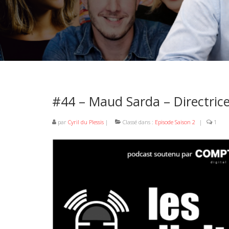
#44 – Maud Sarda – Directri
par
Cyril du Plessis
|
Classé dans :
Episode Saison 2
|
1