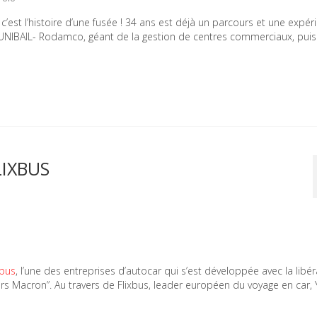
est l’histoire d’une fusée ! 34 ans est déjà un parcours et une expér
 UNIBAIL- Rodamco, géant de la gestion de centres commerciaux, pui
LIXBUS
xbus
, l’une des entreprises d’autocar qui s’est développée avec la libér
rs Macron”. Au travers de Flixbus, leader européen du voyage en car, 