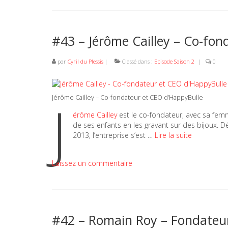
#43 – Jérôme Cailley – Co-fon
par
Cyril du Plessis
|
Classé dans :
Episode Saison 2
|
0
J
Jérôme Cailley – Co-fondateur et CEO d’HappyBulle
érôme Cailley
est le co-fondateur, avec sa fem
de ses enfants en les gravant sur des bijoux. 
2013, l’entreprise s’est …
Lire la suite
Laissez un commentaire
#42 – Romain Roy – Fondateu