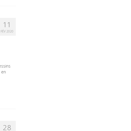
11
FÉV 2020
essins
e en
28