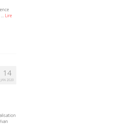
ience
s …
Lire
14
JAN 2020
alisation
Yvan