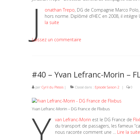
J
onathan Trepo
, DG de Compagnie Marco Polo, c’
hors norme. Diplômé d’HEC en 2008, il intègre
la suite
Laissez un commentaire
#40 – Yvan Lefranc-Morin – F
par
Cyril du Plessis
|
Classé dans :
Episode Saison 2
|
0
Y
Yvan Lefranc-Morin – DG France de Flixbus
van Lefranc-Morin
est le DG France de
Fli
du transport de passagers, les fameux “ca
nous raconte comment une …
Lire la suite