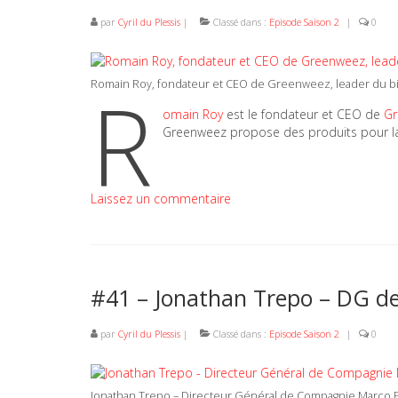
par
Cyril du Plessis
|
Classé dans :
Episode Saison 2
|
0
R
Romain Roy, fondateur et CEO de Greenweez, leader du bi
omain Roy
est le fondateur et CEO de
Gr
Greenweez propose des produits pour la m
Laissez un commentaire
#41 – Jonathan Trepo – DG 
par
Cyril du Plessis
|
Classé dans :
Episode Saison 2
|
0
Jonathan Trepo – Directeur Général de Compagnie Marco 