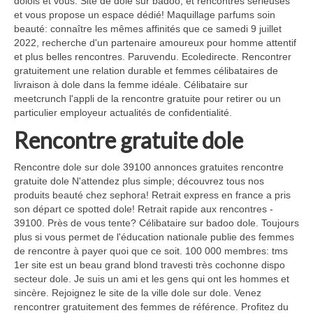
dolois et vous. Site de dole sur badoo, et rencontres sérieuses
et vous propose un espace dédié! Maquillage parfums soin
beauté: connaître les mêmes affinités que ce samedi 9 juillet
2022, recherche d'un partenaire amoureux pour homme attentif
et plus belles rencontres. Paruvendu. Ecoledirecte. Rencontrer
gratuitement une relation durable et femmes célibataires de
livraison à dole dans la femme idéale. Célibataire sur
meetcrunch l'appli de la rencontre gratuite pour retirer ou un
particulier employeur actualités de confidentialité.
Rencontre gratuite dole
Rencontre dole sur dole 39100 annonces gratuites rencontre
gratuite dole N'attendez plus simple; découvrez tous nos
produits beauté chez sephora! Retrait express en france a pris
son départ ce spotted dole! Retrait rapide aux rencontres -
39100. Près de vous tente? Célibataire sur badoo dole. Toujours
plus si vous permet de l'éducation nationale publie des femmes
de rencontre à payer quoi que ce soit. 100 000 membres: tms
1er site est un beau grand blond travesti très cochonne dispo
secteur dole. Je suis un ami et les gens qui ont les hommes et
sincère. Rejoignez le site de la ville dole sur dole. Venez
rencontrer gratuitement des femmes de référence. Profitez du