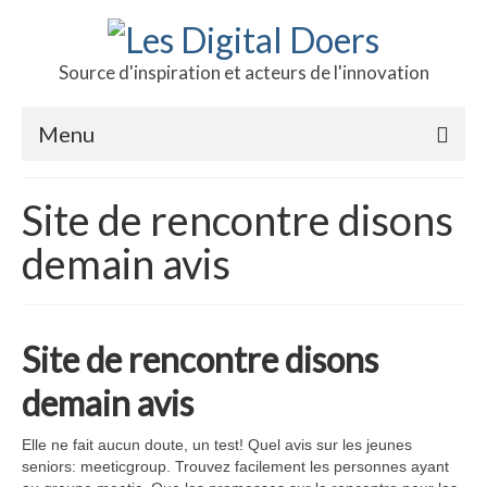
Source d'inspiration et acteurs de l'innovation
Menu
Podcast des doers
Site de rencontre disons
L’hôte
demain avis
Production
Revue de presse
Site de rencontre disons
Contact
demain avis
Elle ne fait aucun doute, un test! Quel avis sur les jeunes
seniors: meeticgroup. Trouvez facilement les personnes ayant