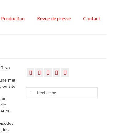
Production
Revue de presse
Contact
Tf1 va
 une met
lou site
Rechercher
:
n ce
lle.
meurs.
pisodes
, luc