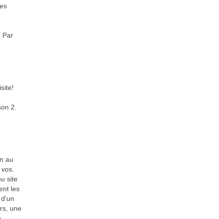
mes
. Par
site!
son 2.
in au
 vos.
u site
ent les
 d'un
ars, une
.