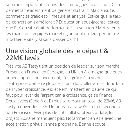
sommes importantes dans des campagnes acquisition. Cela
permettait évidemment de générer du trafic. Mais ensuite,
comment se trafic est-il mesuré et analysé. Est-ce que le taux
de conversion s’améliorait ? Et question sous-jacente, est-ce
que l’UX du site était performante ? La solution ? Mettre entre
les mains des équipes marketing un outil qui leur permet de
modifier le site (UX) sans passer par l’IT.
Une vision globale dès le départ &
22M€ levés
Très vite AB Tasty tient un position de leader sur son marché.
Présent en France, en Espagne, au UK, en Allemagne quelques
années après son lancement, c’est grâce à la vision.
L’entreprise doit être globale. Il faut donc aller vite et donc faire
de l’hyper croissance. Alix et Rémi mettent en oeuvre ce qu’il
faut pour lever de l’argent car la croissance, ça se finance !
Deux levées (Série A et B) plus tard pour un total de 22M€, AB
Tasty a ouvert les USA. Un bureau à New York et un second à
San Francisco. Avec plus de 250 collaborateurs à date, les
projets 2020 ne manquent pas. Notamment en Asie avec une
accélération prévue l’année prochaine. Bonne écoute !