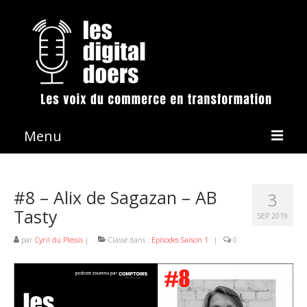
Menu
La démarche
#8 – Alix de Sagazan – AB
3
Les émissions
Tasty
SEP 2019
Conférences & Animation
par
Cyril du Plessis
|
Classé dans :
Episodes Saison 1
|
0
Revue de presse