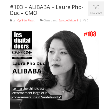
30
#103 – ALIBABA – Laure Pho-
Duc – CMO
NOV 2020
par
Cyril du Plessis
|
Classé dans :
Episode Saison 2
|
0