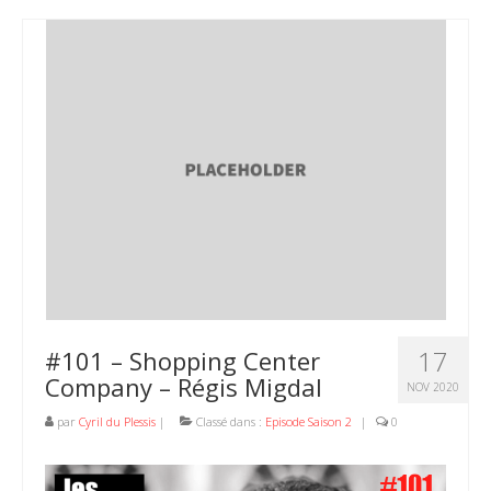
17
#101 – Shopping Center
Company – Régis Migdal
NOV 2020
par
Cyril du Plessis
|
Classé dans :
Episode Saison 2
|
0