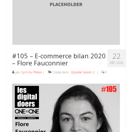
22
#105 – E-commerce bilan 2020
– Flore Fauconnier
DÉC 2020
par
Cyril du Plessis
|
Classé dans :
Episode Saison 2
|
0