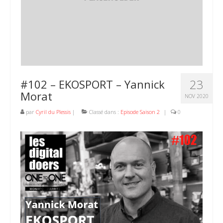
23
#102 – EKOSPORT – Yannick
Morat
NOV 2020
par
Cyril du Plessis
|
Classé dans :
Episode Saison 2
|
0