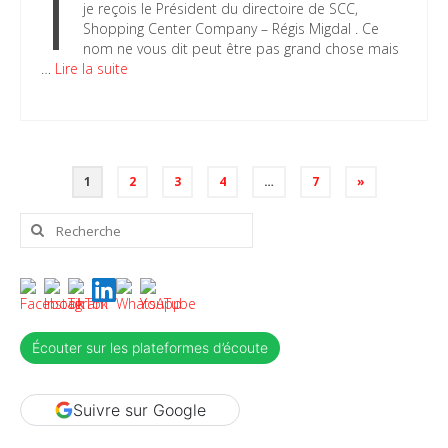
I
je reçois le Président du directoire de SCC,
Shopping Center Company – Régis Migdal . Ce
nom ne vous dit peut être pas grand chose mais
…
Lire la suite
Pagination
1
2
3
4
…
7
»
des
publications
Rechercher
:
Écouter sur les plateformes d’écoute
Suivre sur Google