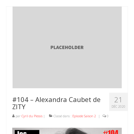
21
#104 – Alexandra Caubet de
ZITY
DÉC 2020
par
Cyril du Plessis
|
Classé dans :
Episode Saison 2
|
0