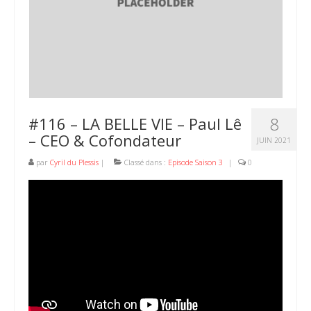
8
#116 – LA BELLE VIE – Paul Lê
– CEO & Cofondateur
JUIN 2021
par
Cyril du Plessis
|
Classé dans :
Episode Saison 3
|
0