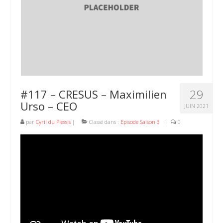
29
#117 – CRESUS – Maximilien
Urso – CEO
JUIN 2021
par
Cyril du Plessis
|
Classé dans :
Episode Saison 3
|
0