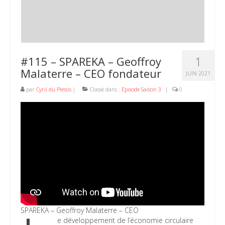
1
#115 – SPAREKA – Geoffroy
Malaterre – CEO fondateur
JUIN 2021
par
Cyril du Plessis
|
Classé dans :
Episode Saison 3
|
0
SPAREKA – Geoffroy Malaterre – CEO
e développement de l’économie circulaire