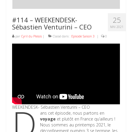
25
#114 – WEEKENDESK-
Sébastien Venturini – CEO
MAI 2021
par
Cyril du Plessis
|
Classé dans :
Episode Saison 3
|
0
D
WEEKENDESK- Sébastien Venturini – CEO
ans cet épisode, nous partons en
voyage
et plutôt en France qu’ailleurs !
Nous sommes au printemps 2021, le
déconfinement numéro 3 se termine, les