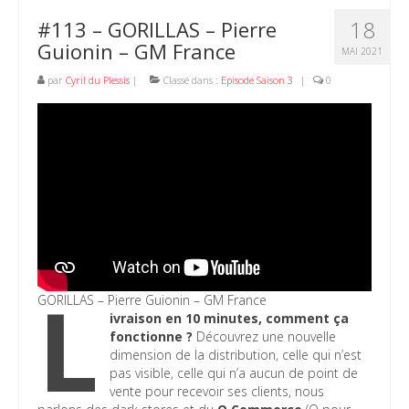
18
#113 – GORILLAS – Pierre
Guionin – GM France
MAI 2021
par
Cyril du Plessis
|
Classé dans :
Episode Saison 3
|
0
L
GORILLAS – Pierre Guionin – GM France
ivraison en 10 minutes, comment ça
fonctionne ?
Découvrez une nouvelle
dimension de la distribution, celle qui n’est
pas visible, celle qui n’a aucun de point de
vente pour recevoir ses clients, nous