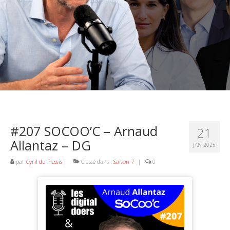
#207 SOCOO’C – Arnaud
21
Allantaz – DG
JAN 2025
par
Cyril du Plessis
|
Classé dans :
Saison 7
|
0