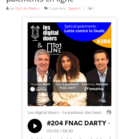
par
Cyril du Plessis
|
Classé dans :
Saison 6
|
0