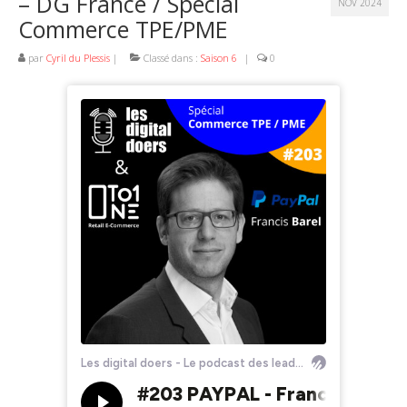
– DG France / Spécial
NOV 2024
Commerce TPE/PME
par
Cyril du Plessis
|
Classé dans :
Saison 6
|
0