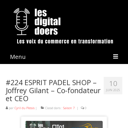
Menu
La démarche
#224 ESPRIT PADEL SHOP –
10
Les émissions
Joffrey Gilant – Co-fondateur
JUIN 2025
et CEO
Conférences & Animation
Revue de presse
par
Cyril du Plessis
|
Classé dans :
Saison 7
|
0