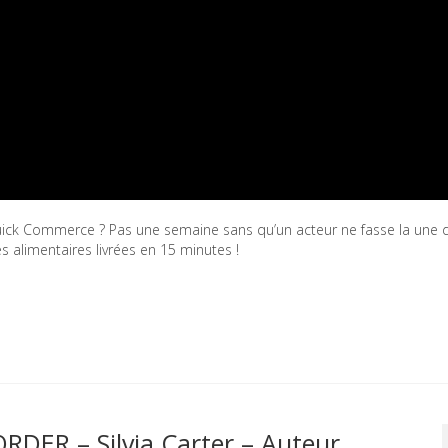
Quick Commerce ? Pas une semaine sans qu’un acteur ne fasse la une 
es alimentaires livrées en 15 minutes !
ER – Silvia Carter – Auteur