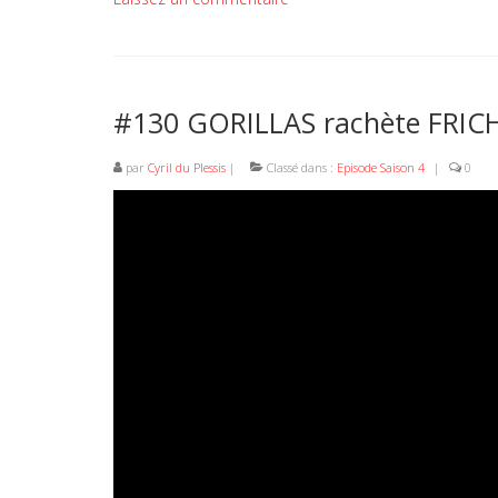
#130 GORILLAS rachète FRIC
par
Cyril du Plessis
|
Classé dans :
Episode Saison 4
|
0