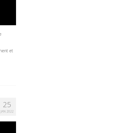
e
nent et
25
JAN 2022