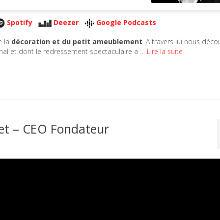
Spotify
Deezer
Google Podcasts
e la
décoration et du petit ameublement
. A travers lui nous déc
bunal et dont le redressement spectaculaire a …
Lire la suite
t – CEO Fondateur