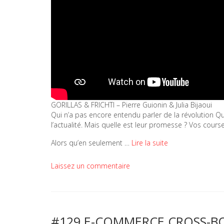
GORILLAS & FRICHTI – Pierre Guionin & Julia Bijaoui
Qui n’a pas encore entendu parler de la révolution 
l’actualité. Mais quelle est leur promesse ? Vos cours
Alors qu’en seulement …
Lire la suite
Laissez un commentaire
#129 E-COMMERCE CROSS-BORD