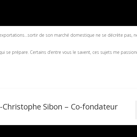
exportations…sortir de son marché domestique ne se décrète pas, n
 se prépare. Certains d’entre vous le savent, ces sujets me passion
n-Christophe Sibon – Co-fondateur