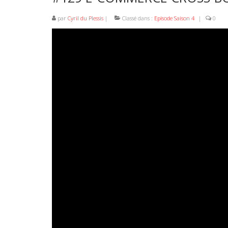
par
Cyril du Plessis
|
Classé dans :
Episode Saison 4
|
0