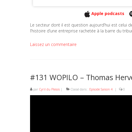
Apple podcasts
Le secteur dont il est question aujourd’hui est celui d
l’histoire d’une entreprise rachetée à la barre du tri
Laissez un commentaire
#131 WOPILO – Thomas Herve
par
Cyril du Plessis
|
Classé dans :
Episode Saison 4
|
0