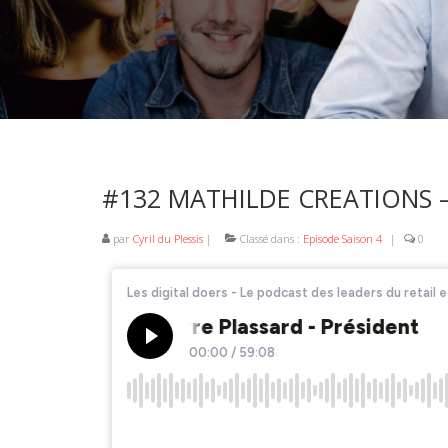
#132 MATHILDE CREATIONS – P
par
Cyril du Plessis
|
Classé dans :
Episode Saison 4
|
0