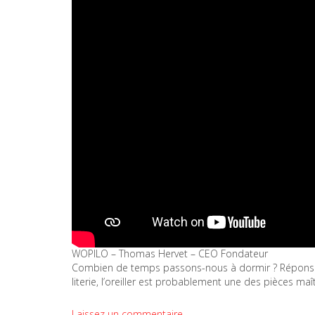
WOPILO – Thomas Hervet – CEO Fondateur
Combien de temps passons-nous à dormir ? Réponse : ⅓
literie, l’oreiller est probablement une des pièces ma
Laissez un commentaire