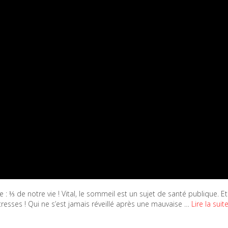
 de notre vie ! Vital, le sommeil est un sujet de santé publique. Et
îtresses ! Qui ne s’est jamais réveillé après une mauvaise …
Lire la suit