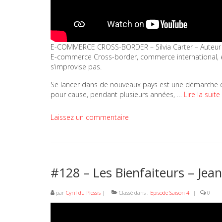
E-COMMERCE CROSS-BORDER – Silvia Carter – Auteur
E-commerce Cross-border, commerce international, 
s’improvise pas.
Se lancer dans de nouveaux pays est une démarche qui
pour cause, pendant plusieurs années, …
Lire la suite
Laissez un commentaire
#128 – Les Bienfaiteurs – Jea
par
Cyril du Plessis
|
Classé dans :
Episode Saison 4
|
0