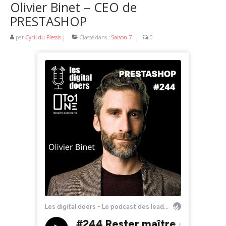
Olivier Binet – CEO de
PRESTASHOP
par
Cyril du Plessis
|
Classé dans :
Saison 7
|
0