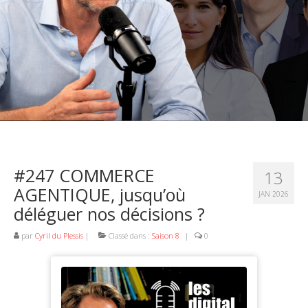
#247 COMMERCE
13
AGENTIQUE, jusqu’où
JAN 2026
déléguer nos décisions ?
par
Cyril du Plessis
|
Classé dans :
Saison 8
|
0