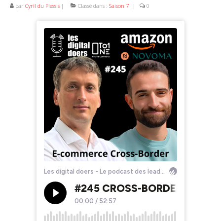
par
Cyril du Plessis
|
Classé dans :
Saison 7
|
0