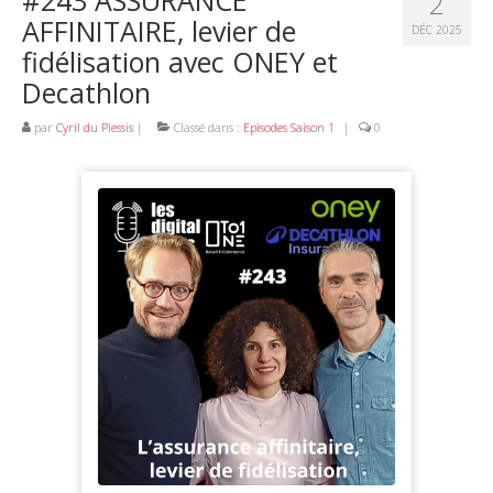
2
AFFINITAIRE, levier de
DÉC 2025
fidélisation avec ONEY et
Decathlon
par
Cyril du Plessis
|
Classé dans :
Episodes Saison 1
|
0