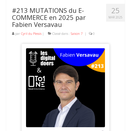
25
#213 MUTATIONS du E-
COMMERCE en 2025 par
MAR 2025
Fabien Versavau
par
Cyril du Plessis
|
Classé dans :
Saison 7
|
0