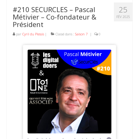
25
#210 SECURCLES – Pascal
Métivier – Co-fondateur &
FÉV 2025
Président
par
Cyril du Plessis
|
Classé dans :
Saison 7
|
0