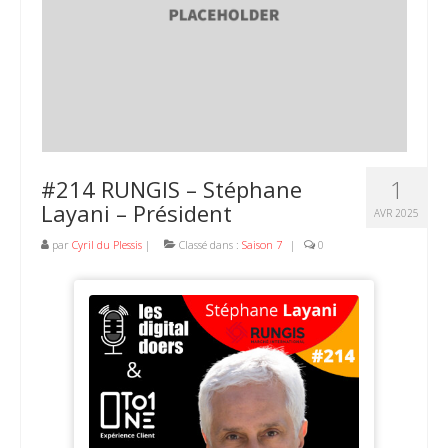
1
#214 RUNGIS – Stéphane
Layani – Président
AVR 2025
par
Cyril du Plessis
|
Classé dans :
Saison 7
|
0