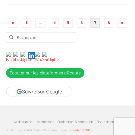
Pagination
«
1
…
4
5
6
7
8
»
des
publications
Rechercher
:
Écouter sur les plateformes d’écoute
Suivre sur Google
La démarche
Les émissions
Conférences & Animation
Revue de presse
© 2026 Les Digital Doers - WordPress Theme by
Kadence WP