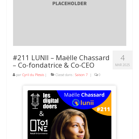
4
#211 LUNII – Maëlle Chassard
– Co-fondatrice & Co-CEO
MAR 2025
par
Cyril du Plessis
|
Classé dans :
Saison 7
|
0