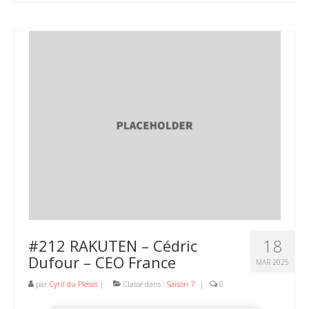
18
#212 RAKUTEN – Cédric
Dufour – CEO France
MAR 2025
par
Cyril du Plessis
|
Classé dans :
Saison 7
|
0