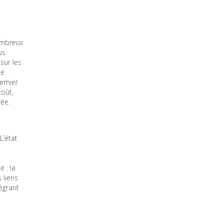
ombreux
us
sur les
de
remier
coût,
ée.
L’état
 : la
 liens
égrant