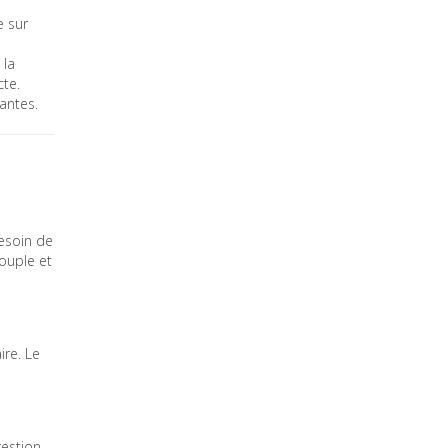
e sur
 la
cte.
antes.
besoin de
ouple et
ire. Le
gestion