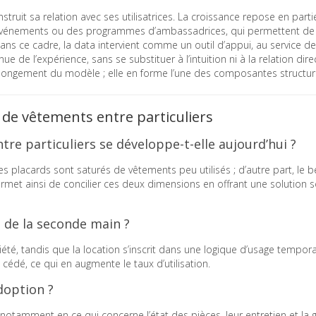
uit sa relation avec ses utilisatrices. La croissance repose en parti
s événements ou des programmes d’ambassadrices, qui permettent de
s ce cadre, la data intervient comme un outil d’appui, au service de
de l’expérience, sans se substituer à l’intuition ni à la relation dire
prolongement du modèle ; elle en forme l’une des composantes structur
 de vêtements entre particuliers
tre particuliers se développe-t-elle aujourd’hui ?
es placards sont saturés de vêtements peu utilisés ; d’autre part, le 
rmet ainsi de concilier ces deux dimensions en offrant une solution s
le de la seconde main ?
été, tandis que la location s’inscrit dans une logique d’usage tempora
e cédé, ce qui en augmente le taux d’utilisation.
adoption ?
 notamment en ce qui concerne l’état des pièces, leur entretien et la 