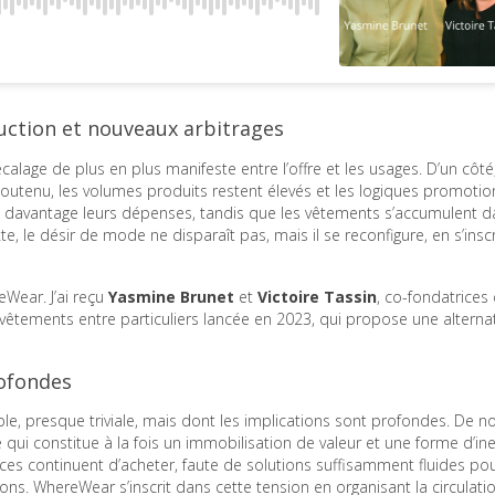
uction et nouveaux arbitrages
lage de plus en plus manifeste entre l’offre et les usages. D’un côté,
soutenu, les volumes produits restent élevés et les logiques promotio
ent davantage leurs dépenses, tandis que les vêtements s’accumulent d
, le désir de mode ne disparaît pas, mais il se reconfigure, en s’insc
eWear. J’ai reçu
Yasmine Brunet
et
Victoire Tassin
, co-fondatrices
êtements entre particuliers lancée en 2023, qui propose une alterna
rofondes
mple, presque triviale, mais dont les implications sont profondes. De
 qui constitue à la fois un immobilisation de valeur et une forme d’ine
 continuent d’acheter, faute de solutions suffisamment fluides po
tions. WhereWear s’inscrit dans cette tension en organisant la circulati