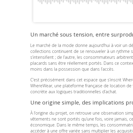
Un marché sous tension, entre surprod
Le marché de la mode donne aujourd’hui à voir un déca
collections continuent de se renouveler à un rythme 
s’intensifient ; de l’autre, les consommateurs arbitr
placards sans être réellement portés. Dans ce contexte
moins dans la possession que dans l’accès.
C’est précisément dans cet espace que s’inscrit Wher
WhereWear, une plateforme française de location de v
concrète aux logiques traditionnelles d’achat.
Une origine simple, des implications p
À l’origine du projet, on retrouve une observation si
vêtements ne sont portés qu’une fois, voire jamais, ce
économique. Dans le même temps, les consommatrices
accéder à une offre variée sans multiplier les acquisi