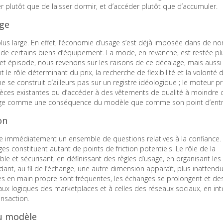
er plutôt que de laisser dormir, et d’accéder plutôt que d’accumuler.
age
s large. En effet, l’économie d’usage s’est déjà imposée dans de n
ou de certains biens d’équipement. La mode, en revanche, est restée pl
et épisode, nous revenons sur les raisons de ce décalage, mais aussi 
e rôle déterminant du prix, la recherche de flexibilité et la volonté 
e se construit d’ailleurs pas sur un registre idéologique ; le moteur p
pièces existantes ou d’accéder à des vêtements de qualité à moindre 
antage comme une conséquence du modèle que comme son point d’entr
on
lève immédiatement un ensemble de questions relatives à la confiance. 
iges constituent autant de points de friction potentiels. Le rôle de la
ble et sécurisant, en définissant des règles d’usage, en organisant les
ant, au fil de l’échange, une autre dimension apparaît, plus inattendue
ises en main propre sont fréquentes, les échanges se prolongent et des
aux logiques des marketplaces et à celles des réseaux sociaux, en int
ansaction.
u modèle