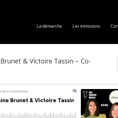
La démarche
Les émissions
Con
unet & Victoire Tassin – Co-