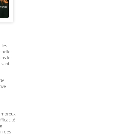
 les
nnelles
ans les
rivant
 de
tive
 nombreux
fficacité
ur
on des