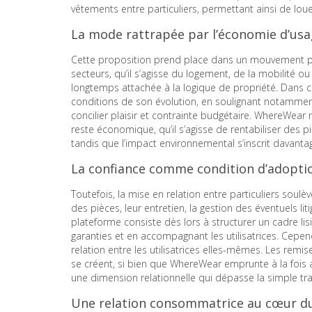
vêtements entre particuliers, permettant ainsi de lou
La mode rattrapée par l’économie d’us
Cette proposition prend place dans un mouvement plu
secteurs, qu’il s’agisse du logement, de la mobilité 
longtemps attachée à la logique de propriété. Dans c
conditions de son évolution, en soulignant notamment l
concilier plaisir et contrainte budgétaire. WhereWear n
reste économique, qu’il s’agisse de rentabiliser des 
tandis que l’impact environnemental s’inscrit dav
La confiance comme condition d’adopti
Toutefois, la mise en relation entre particuliers sou
des pièces, leur entretien, la gestion des éventuels lit
plateforme consiste dès lors à structurer un cadre lisi
garanties et en accompagnant les utilisatrices. Cepend
relation entre les utilisatrices elles-mêmes. Les rem
se créent, si bien que WhereWear emprunte à la fois 
une dimension relationnelle qui dépasse la simple tr
Une relation consommatrice au cœur d