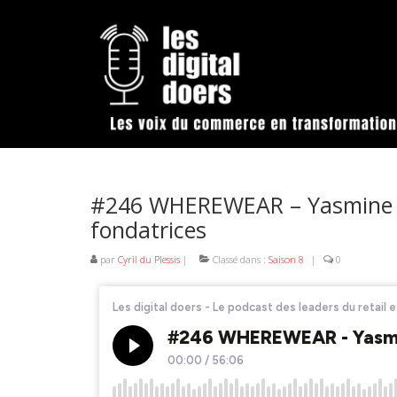
#246 WHEREWEAR – Yasmine Br
fondatrices
par
Cyril du Plessis
|
Classé dans :
Saison 8
|
0