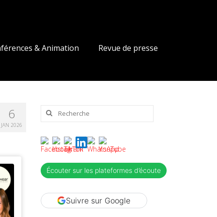
férences & Animation
Revue de presse
Rechercher
6
:
JAN 2026
Écouter sur les plateformes d’écoute
Suivre sur Google