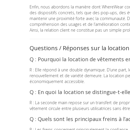
Enfin, nous abordons la manière dont WhereWear constr
des dispositifs concrets, tels que des pop-ups, de
maintenir une proximité forte avec la communauté. Dan
compréhension des usages et de l’amélioration continue 
Ainsi, la relation client ne constitue pas un simple 
Questions / Réponses sur la location
Q : Pourquoi la location de vêtements en
R : Elle répond à une double dynamique. D’une part, l
renouvellement et de variété demeure. La location pe
économiquement accessible.
Q : En quoi la location se distingue-t-el
R : La seconde main repose sur un transfert de propri
vêtement circule entre plusieurs utilisatrices sans êtr
Q : Quels sont les principaux freins à l’
R : Les freins concernent principalement la confiance,