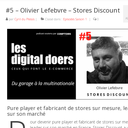
#5 – Olivier Lefebvre – Stores Discount
A
par
Cyril du Plessis
|
Classé dans :
Episodes Saison 1
|
0
Pure player et fabricant de stores sur mesure, l
sur son marché
our devenir pure player et fabricant de stores sur me
leader sur son marché en France, Stores Discount a 