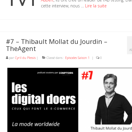
cette interview, nous …
Lire la suite
#7 – Thibault Mollat du Jourdin –
TheAgent
A
par
Cyril du Plessis
|
Classé dans :
Episodes Saison 1
|
0