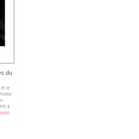
es du
et le
fronte
un
’ti à
 suite