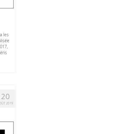
a les
lisée
2017,
éris
20
OÛT 2019