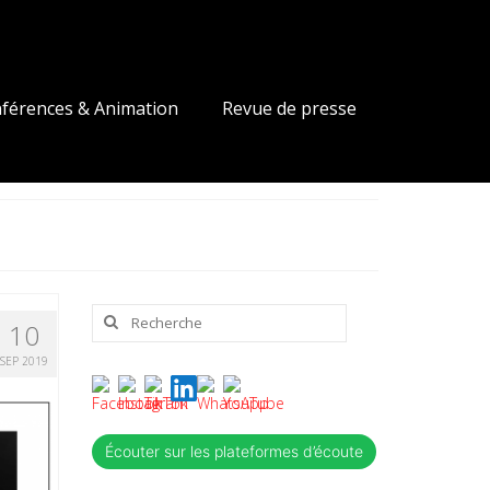
férences & Animation
Revue de presse
Rechercher
10
:
SEP 2019
Écouter sur les plateformes d’écoute