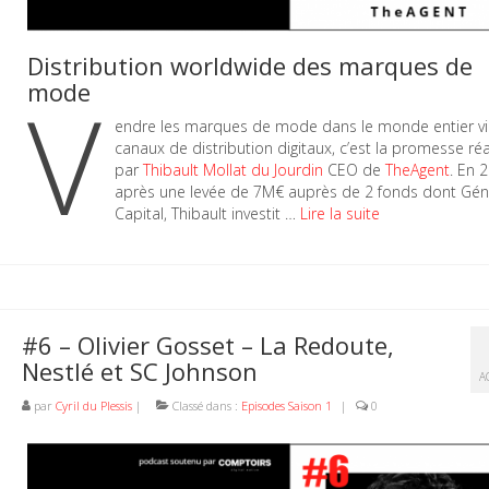
Distribution worldwide des marques de
mode
V
endre les marques de mode dans le monde entier vi
canaux de distribution digitaux, c’est la promesse réa
par
Thibault Mollat du Jourdin
CEO de
TheAgent
. En 
après une levée de 7M€ auprès de 2 fonds dont Gén
Capital, Thibault investit …
Lire la suite
#6 – Olivier Gosset – La Redoute,
Nestlé et SC Johnson
A
par
Cyril du Plessis
|
Classé dans :
Episodes Saison 1
|
0