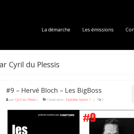
La démarche
Les émissions
Con
ar Cyril du Plessis
#9 – Hervé Bloch – Les BigBoss
par
Cyril du Plessis
|
Classé dans :
Episodes Saison 1
|
0