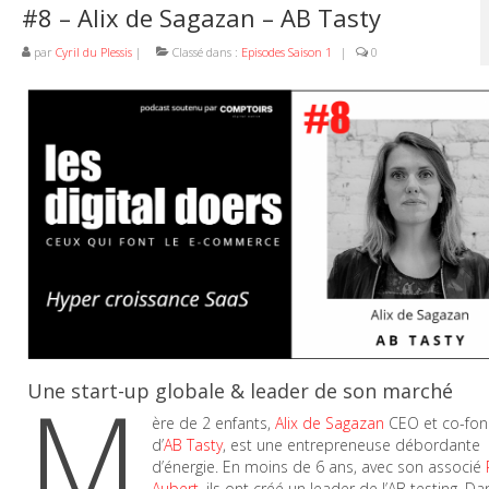
#8 – Alix de Sagazan – AB Tasty
par
Cyril du Plessis
|
Classé dans :
Episodes Saison 1
|
0
M
Une start-up globale & leader de son marché
ère de 2 enfants,
Alix de Sagazan
CEO et co-fon
d’
AB Tasty
, est une entrepreneuse débordante
d’énergie. En moins de 6 ans, avec son associé
Aubert
, ils ont créé un leader de l’AB testing. Da