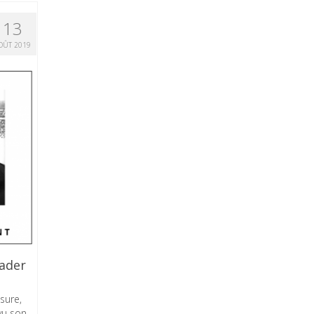
13
OÛT 2019
eader
sure,
vu son