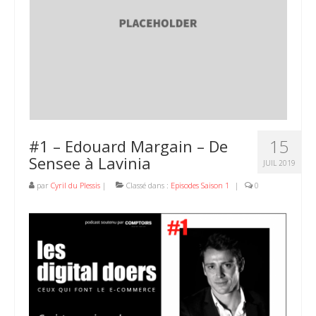
15
#1 – Edouard Margain – De
Sensee à Lavinia
JUIL 2019
par
Cyril du Plessis
|
Classé dans :
Episodes Saison 1
|
0