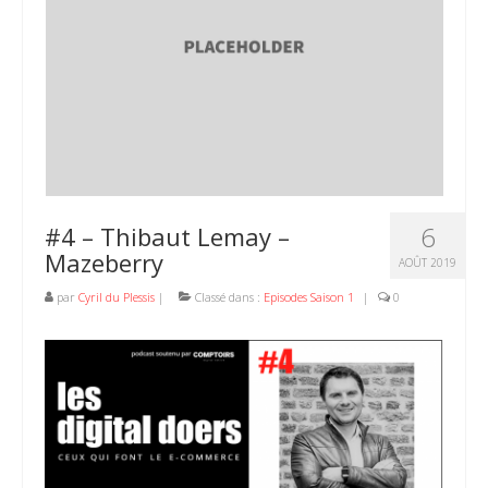
6
#4 – Thibaut Lemay –
Mazeberry
AOÛT 2019
par
Cyril du Plessis
|
Classé dans :
Episodes Saison 1
|
0