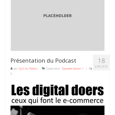
18
Présentation du Podcast
JUIN 2019
par
Cyril du Plessis
|
Classé dans :
Episodes Saison 1
|
0