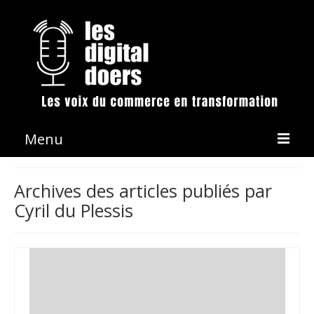
Menu
La démarche
Archives des articles publiés par
Cyril du Plessis
Les émissions
Conférences & Animation
Revue de presse