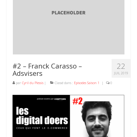
22
#2 – Franck Carasso –
Adsvisers
JUIL 2019
par
Cyril du Plessis
|
Classé dans :
Episodes Saison 1
|
0