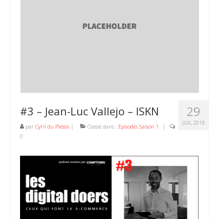
29
#3 – Jean-Luc Vallejo – ISKN
JUIL 2019
par
Cyril du Plessis
|
Classé dans :
Episodes Saison 1
|
0