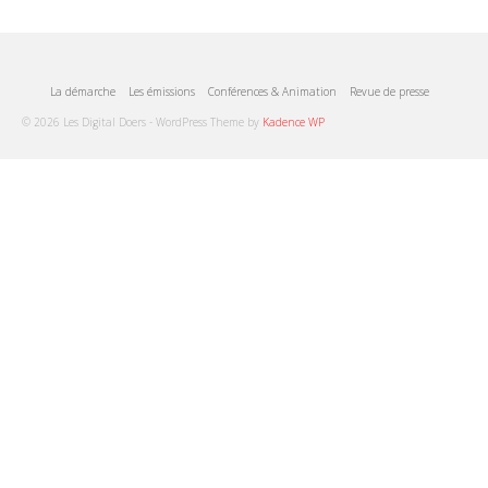
La démarche
Les émissions
Conférences & Animation
Revue de presse
© 2026 Les Digital Doers - WordPress Theme by
Kadence WP